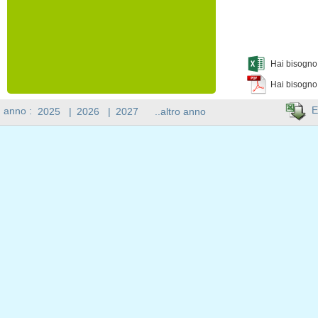
Hai bisogno 
Hai bisogno
E
n anno :
2025
|
2026
|
2027
..altro anno