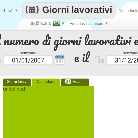
Giorni lavorativi
IT
|
EN
▼
Dipendent
..in Brasile
▼
| Feriados nacionais
▼
Fai
 numero di giorni lavorativi e
contare
e il
settimana 1
settimana
Giorni festivi
Calendario
Excel
undefined