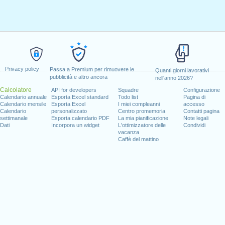
Privacy policy
Passa a Premium per rimuovere le
Quanti giorni lavorativi
pubblicità e altro ancora
nell'anno 2026?
Calcolatore
API for developers
Squadre
Configurazione
Calendario annuale
Esporta Excel standard
Todo list
Pagina di
Calendario mensile
Esporta Excel
I miei compleanni
accesso
Calendario
personalizzato
Centro promemoria
Contatti pagina
settimanale
Esporta calendario PDF
La mia pianificazione
Note legali
Dati
Incorpora un widget
L'ottimizzatore delle
Condividi
vacanza
Caffè del mattino