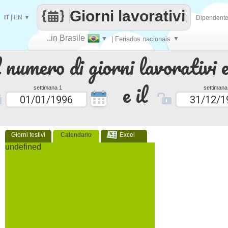
Giorni lavorativi
IT
|
EN
▼
Dipendent
..in Brasile
▼
| Feriados nacionais
▼
Fai
 numero di giorni lavorativi e
contare
e il
settimana 1
settimana
Giorni festivi
Calendario
Excel
undefined