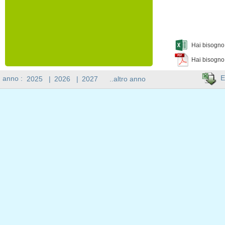
Hai bisogno 
Hai bisogno
E
n anno :
2025
|
2026
|
2027
..altro anno