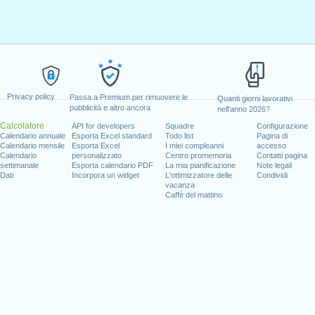
Privacy policy
Passa a Premium per rimuovere le
Quanti giorni lavorativi
pubblicità e altro ancora
nell'anno 2026?
Calcolatore
API for developers
Squadre
Configurazione
Calendario annuale
Esporta Excel standard
Todo list
Pagina di
Calendario mensile
Esporta Excel
I miei compleanni
accesso
Calendario
personalizzato
Centro promemoria
Contatti pagina
settimanale
Esporta calendario PDF
La mia pianificazione
Note legali
Dati
Incorpora un widget
L'ottimizzatore delle
Condividi
vacanza
Caffè del mattino