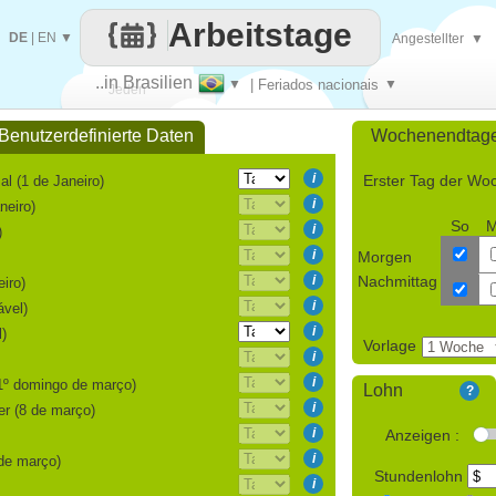
Arbeitstage
DE
|
EN
▼
Angestellter
▼
..in Brasilien
▼
| Feriados nacionais
▼
Jeden
Benutzerdefinierte Daten
Wochenendtag
Tag
i
Erster Tag der Wo
l (1 de Janeiro)
i
neiro)
So
i
)
i
Morgen
i
Nachmittag
iro)
i
ável)
i
l)
Vorlage
i
i
º domingo de março)
Lohn
?
i
er (8 de março)
i
Anzeigen :
i
de março)
Stundenlohn
i