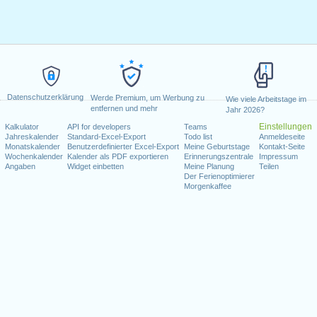
i
 Setembro)
i
 Setembro)
i
ro)
i
dense (20 de Setembro)
i
utubro)
i
s) (5 de outubro)
Datenschutzerklärung
Werde Premium, um Werbung zu
i
l (11 de outubro)
Wie viele Arbeitstage im
entfernen und mehr
Jahr 2026?
i
ubro)
Einstellungen
Kalkulator
API for developers
Teams
i
Jahreskalender
Standard-Excel-Export
Todo list
Anmeldeseite
Monatskalender
Benutzerdefinierter Excel-Export
Meine Geburtstage
i
Kontakt-Seite
ro)
Wochenkalender
Kalender als PDF exportieren
Erinnerungszentrale
Impressum
i
Angaben
Widget einbetten
Meine Planung
Teilen
Der Ferienoptimierer
i
ovembro)
Morgenkaffee
i
 (17 de novembro)
i
ncia Negra (20 de Novembro)
i
 (25 de Novembro)
i
i
dezembro)
i
embro)
i
i