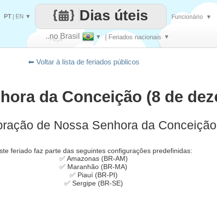
Dias úteis
PT
|
EN
▼
Funcionário
▼
..no Brasil
▼
| Feriados nacionais
▼
Faça
⬅ Voltar à lista de feriados públicos
cada
hora da Conceição (8 de de
bração de Nossa Senhora da Conceição
ste feriado faz parte das seguintes configurações predefinidas:
✅ Amazonas (BR-AM)
✅ Maranhão (BR-MA)
✅ Piauí (BR-PI)
✅ Sergipe (BR-SE)