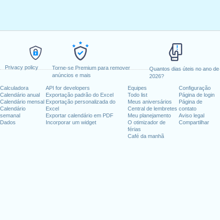
Privacy policy
Torne-se Premium para remover
Quantos dias úteis no ano de
anúncios e mais
2026?
Calculadora
API for developers
Equipes
Configuração
Calendário anual
Exportação padrão do Excel
Todo list
Página de login
Calendário mensal
Exportação personalizada do
Meus aniversários
Página de
Calendário
Excel
Central de lembretes
contato
semanal
Exportar calendário em PDF
Meu planejamento
Aviso legal
Dados
Incorporar um widget
O otimizador de
Compartilhar
férias
Café da manhã