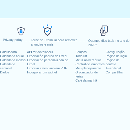
Privacy policy
Torne-se Premium para remover
Quantos dias úteis no ano de
anúncios e mais
2026?
Calculadora
API for developers
Equipes
Configuração
Calendário anual
Exportação padrão do Excel
Todo list
Página de login
Calendário mensal
Exportação personalizada do
Meus aniversários
Página de
Calendário
Excel
Central de lembretes
contato
semanal
Exportar calendário em PDF
Meu planejamento
Aviso legal
Dados
Incorporar um widget
O otimizador de
Compartilhar
férias
Café da manhã