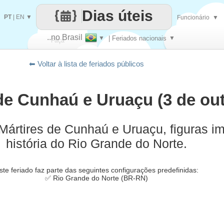
Dias úteis
PT
|
EN
▼
Funcionário
▼
..no Brasil
▼
| Feriados nacionais
▼
Faça
⬅ Voltar à lista de feriados públicos
cada
de Cunhaú e Uruaçu (3 de ou
rtires de Cunhaú e Uruaçu, figuras im
história do Rio Grande do Norte.
ste feriado faz parte das seguintes configurações predefinidas:
✅ Rio Grande do Norte (BR-RN)