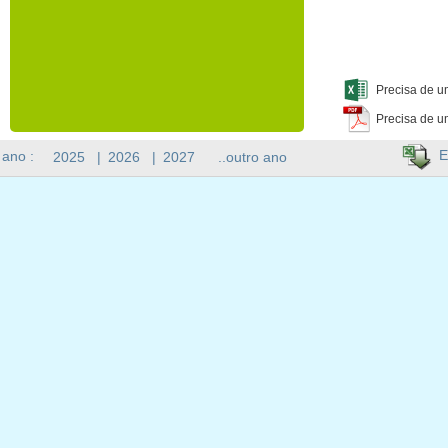
Precisa de u
Precisa de u
E
 ano :
2025
|
2026
|
2027
..outro ano