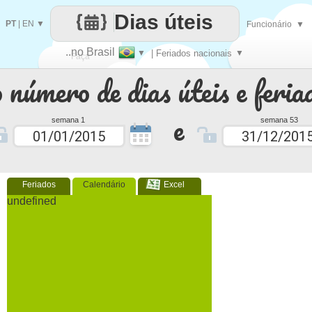
Dias úteis
PT
|
EN
▼
Funcionário
▼
..no Brasil
▼
| Feriados nacionais
▼
Faça
 número de dias úteis e feria
cada
e
semana 1
semana 53
Feriados
Calendário
Excel
undefined