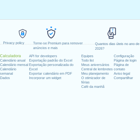
Privacy policy
Torne-se Premium para remover
Quantos dias úteis no ano de
anúncios e mais
2026?
Calculadora
API for developers
Equipes
Configuração
Calendário anual
Exportação padrão do Excel
Todo list
Página de login
Calendário mensal
Exportação personalizada do
Meus aniversários
Página de
Calendário
Excel
Central de lembretes
contato
semanal
Exportar calendário em PDF
Meu planejamento
Aviso legal
Dados
Incorporar um widget
O otimizador de
Compartilhar
férias
Café da manhã