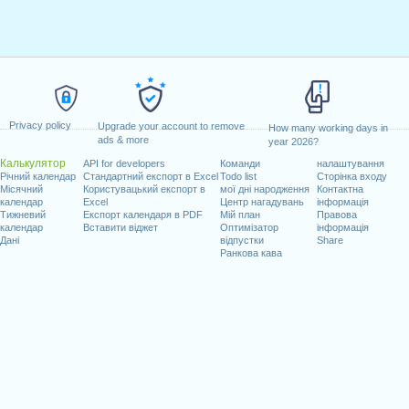
Privacy policy
Upgrade your account to remove
How many working days in
ads & more
year 2026?
Калькулятор
API for developers
Команди
налаштування
Річний календар
Стандартний експорт в Excel
Todo list
Сторінка входу
Місячний
Користувацький експорт в
мої дні народження
Контактна
календар
Excel
Центр нагадувань
інформація
Тижневий
Експорт календаря в PDF
Мій план
Правова
календар
Вставити віджет
Оптимізатор
інформація
Дані
відпустки
Share
Ранкова кава