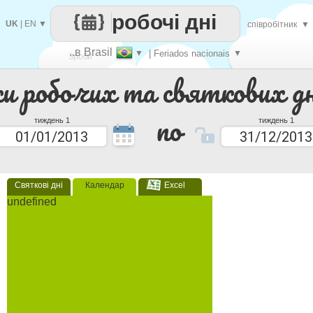
робочі дні
UK
|
EN
▼
співробітник
▼
..в Brasil
▼
| Feriados nacionais
▼
Зроби
ки робочих та святкових дн
кожен
по
тиждень 1
тиждень 1
Святкові дні
Календар
Excel
undefined