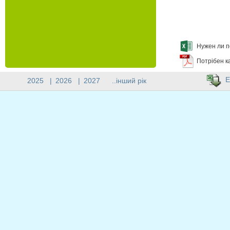
Нужен ли п
Потрібен к
E
2025
|
2026
|
2027
..інший рік