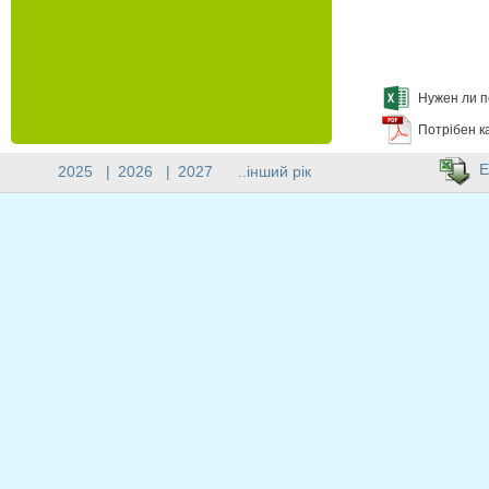
Нужен ли п
Потрібен к
E
2025
|
2026
|
2027
..інший рік