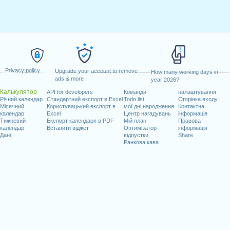
Privacy policy
Upgrade your account to remove
How many working days in
ads & more
year 2026?
Калькулятор
API for developers
Команди
налаштування
Річний календар
Стандартний експорт в Excel
Todo list
Сторінка входу
Місячний
Користувацький експорт в
мої дні народження
Контактна
календар
Excel
Центр нагадувань
інформація
Тижневий
Експорт календаря в PDF
Мій план
Правова
календар
Вставити віджет
Оптимізатор
інформація
Дані
відпустки
Share
Ранкова кава