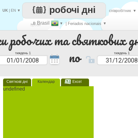
робочі дні
UK
|
EN
▼
співробітник
▼
..в Brasil
▼
| Feriados nacionais
▼
Зроби
ки робочих та святкових дн
кожен
по
тиждень 1
тиждень 1
Святкові дні
Календар
Excel
undefined