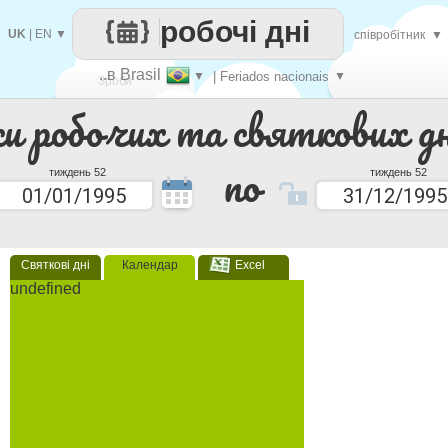
робочі дні
UK
|
EN
▼
співробітник
▼
..в Brasil
▼
| Feriados nacionais
▼
Зроби
ки робочих та святкових дн
кожен
по
тиждень 52
тиждень 52
Святкові дні
Календар
Excel
undefined