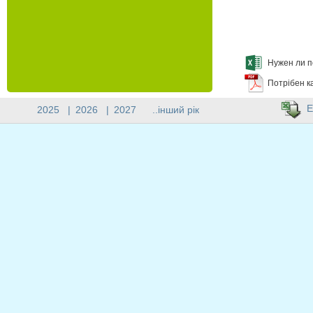
Нужен ли п
Потрібен к
E
2025
|
2026
|
2027
..інший рік