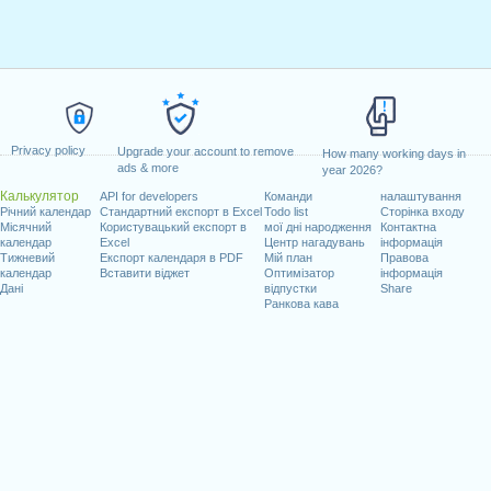
Privacy policy
Upgrade your account to remove
How many working days in
ads & more
year 2026?
Калькулятор
API for developers
Команди
налаштування
Річний календар
Стандартний експорт в Excel
Todo list
Сторінка входу
Місячний
Користувацький експорт в
мої дні народження
Контактна
календар
Excel
Центр нагадувань
інформація
Тижневий
Експорт календаря в PDF
Мій план
Правова
календар
Вставити віджет
Оптимізатор
інформація
Дані
відпустки
Share
Ранкова кава