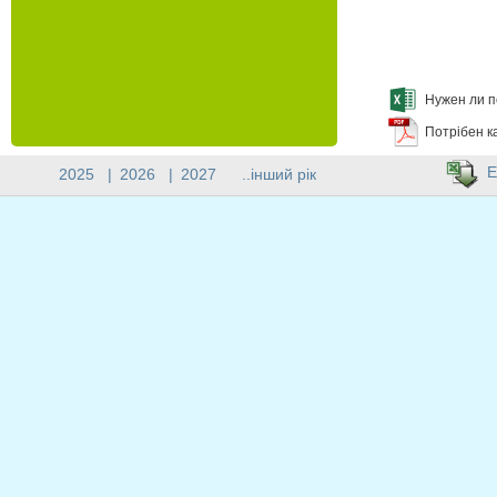
Нужен ли п
Потрібен к
E
2025
|
2026
|
2027
..інший рік