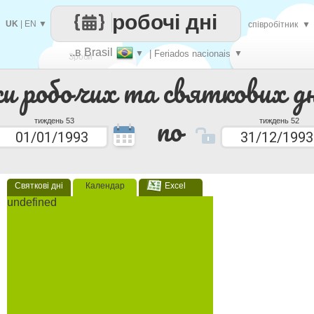
робочі дні
UK
|
EN
▼
співробітник
▼
..в Brasil
▼
| Feriados nacionais
▼
Зроби
ки робочих та святкових дн
кожен
по
тиждень 53
тиждень 52
Святкові дні
Календар
Excel
undefined