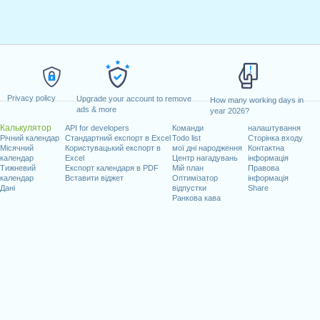
Privacy policy
Upgrade your account to remove
How many working days in
ads & more
year 2026?
Калькулятор
API for developers
Команди
налаштування
Річний календар
Стандартний експорт в Excel
Todo list
Сторінка входу
Місячний
Користувацький експорт в
мої дні народження
Контактна
календар
Excel
Центр нагадувань
інформація
Тижневий
Експорт календаря в PDF
Мій план
Правова
календар
Вставити віджет
Оптимізатор
інформація
Дані
відпустки
Share
Ранкова кава