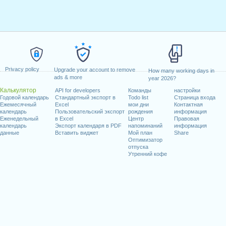
Privacy policy
Upgrade your account to remove
How many working days in
ads & more
year 2026?
Калькулятор
API for developers
Команды
настройки
Годовой календарь
Стандартный экспорт в
Todo list
Страница входа
Ежемесячный
Excel
мои дни
Контактная
календарь
Пользовательский экспорт
рождения
информация
Еженедельный
в Excel
Центр
Правовая
календарь
Экспорт календаря в PDF
напоминаний
информация
данные
Вставить виджет
Мой план
Share
Оптимизатор
отпуска
Утренний кофе