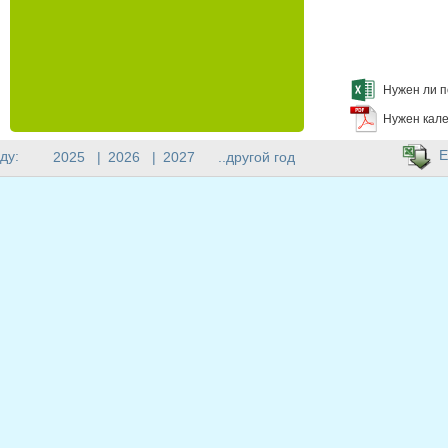
Нужен ли п
Нужен кале
E
ду:
2025
|
2026
|
2027
..другой год