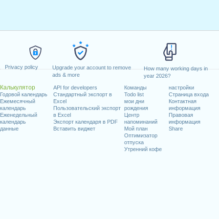
Privacy policy
Upgrade your account to remove
How many working days in
ads & more
year 2026?
Калькулятор
API for developers
Команды
настройки
Годовой календарь
Стандартный экспорт в
Todo list
Страница входа
Ежемесячный
Excel
мои дни
Контактная
календарь
Пользовательский экспорт
рождения
информация
Еженедельный
в Excel
Центр
Правовая
календарь
Экспорт календаря в PDF
напоминаний
информация
данные
Вставить виджет
Мой план
Share
Оптимизатор
отпуска
Утренний кофе