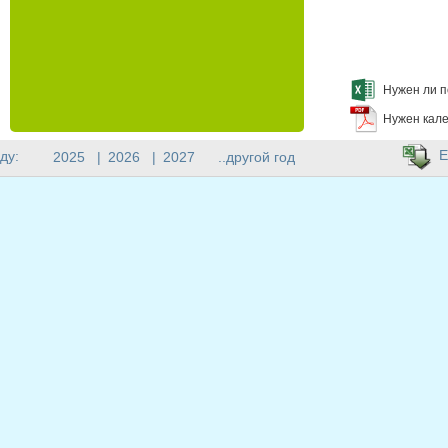
Нужен ли п
Нужен кале
E
ду:
2025
|
2026
|
2027
..другой год