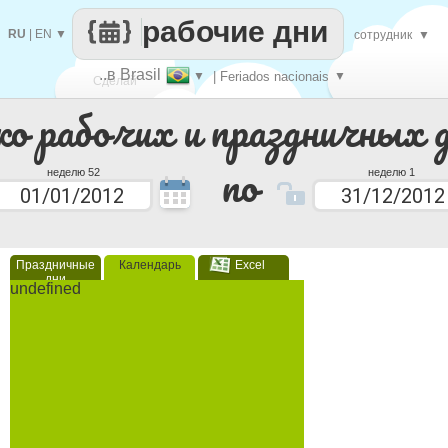
рабочие дни
RU
|
EN
▼
сотрудник
▼
..в Brasil
▼
| Feriados nacionais
▼
Сделай
ко рабочих и праздничных 
каждый
по
неделю 52
неделю 1
Праздничные
Календарь
Excel
дни
undefined