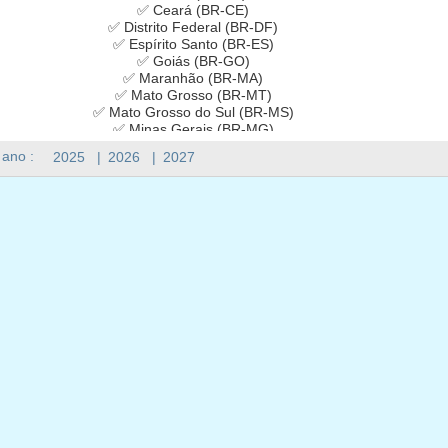
✅ Ceará (BR-CE)
✅ Distrito Federal (BR-DF)
✅ Espírito Santo (BR-ES)
✅ Goiás (BR-GO)
✅ Maranhão (BR-MA)
✅ Mato Grosso (BR-MT)
✅ Mato Grosso do Sul (BR-MS)
✅ Minas Gerais (BR-MG)
✅ Pará (BR-PA)
 ano :
2025
|
2026
|
2027
✅ Paraíba (BR-PB)
✅ Paraná (BR-PR)
✅ Pernambuco (BR-PE)
✅ Piauí (BR-PI)
✅ Rio de Janeiro (BR-RJ)
✅ Rio Grande do Norte (BR-RN)
✅ Rio Grande do Sul (BR-RS)
✅ Rondônia (BR-RO)
✅ Roraima (BR-RR)
✅ Santa Catarina (BR-SC)
✅ São Paulo (BR-SP)
✅ Sergipe (BR-SE)
✅ Tocantins (BR-TO)