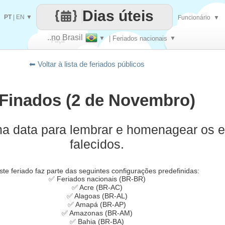
Dias úteis
PT
|
EN
▼
Funcionário
▼
..no Brasil
▼
| Feriados nacionais
▼
Faça
⬅ Voltar à lista de feriados públicos
cada
Finados (2 de Novembro)
ma data para lembrar e homenagear os e
falecidos.
ste feriado faz parte das seguintes configurações predefinidas:
✅ Feriados nacionais (BR-BR)
✅ Acre (BR-AC)
✅ Alagoas (BR-AL)
✅ Amapá (BR-AP)
✅ Amazonas (BR-AM)
✅ Bahia (BR-BA)