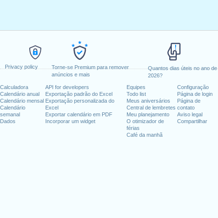
Privacy policy
Torne-se Premium para remover
Quantos dias úteis no ano de
anúncios e mais
2026?
Calculadora
API for developers
Equipes
Configuração
Calendário anual
Exportação padrão do Excel
Todo list
Página de login
Calendário mensal
Exportação personalizada do
Meus aniversários
Página de
Calendário
Excel
Central de lembretes
contato
semanal
Exportar calendário em PDF
Meu planejamento
Aviso legal
Dados
Incorporar um widget
O otimizador de
Compartilhar
férias
Café da manhã