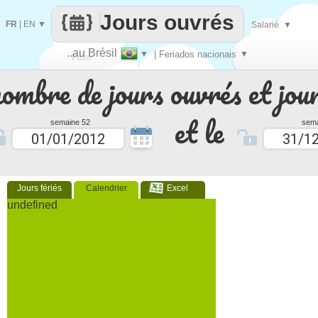
Jours ouvrés
FR
|
EN
▼
Salarié
▼
..au Brésil
▼
| Feriados nacionais
▼
Faire
nombre de jours ouvrés et jour
que
et le
semaine 52
sema
Jours fériés
Calendrier
Excel
undefined