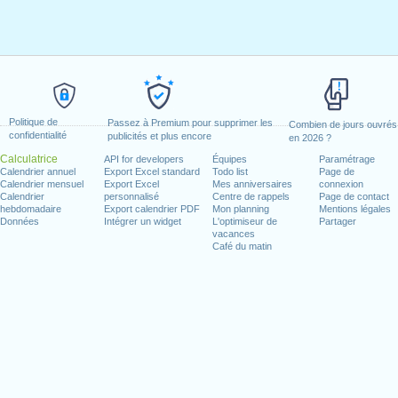
Politique de
Passez à Premium pour supprimer les
Combien de jours ouvrés
confidentialité
publicités et plus encore
en 2026 ?
Calculatrice
API for developers
Équipes
Paramétrage
Calendrier annuel
Export Excel standard
Todo list
Page de
Calendrier mensuel
Export Excel
Mes anniversaires
connexion
Calendrier
personnalisé
Centre de rappels
Page de contact
hebdomadaire
Export calendrier PDF
Mon planning
Mentions légales
Données
Intégrer un widget
L'optimiseur de
Partager
vacances
Café du matin