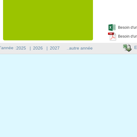
Besoin d'un
Besoin d'un
E
l'année :
2025
|
2026
|
2027
..autre année