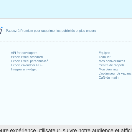
Passez à Premium pour supprimer les publicités et plus encore
API for developers
Équipes
Export Excel standard
Todo list
Export Excel personnalisé
Mes anniversaires
Export calendrier PDF
Centre de rappels
Intégrer un widget
Mon planning
L'optimiseur de vacan
Café du matin
ure expérience utilisateur, suivre notre audience et affic