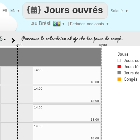
Jours ouvrés
FR
|
EN
▼
Salarié
▼
..au Brésil
▼
| Feriados nacionais
▼
Parcours le calendrier et ajoute tes jours de congé.
▼
13:00
18:00
Jours
Jours ou
Jours fér
14:00
Jours de
Congés
18:00
14:00
18:00
14:00
18:00
14:00
18:00