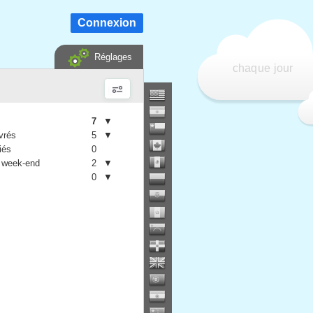
Connexion
Réglages
chaque jour
7
▼
vrés
5
▼
iés
0
 week-end
2
▼
0
▼