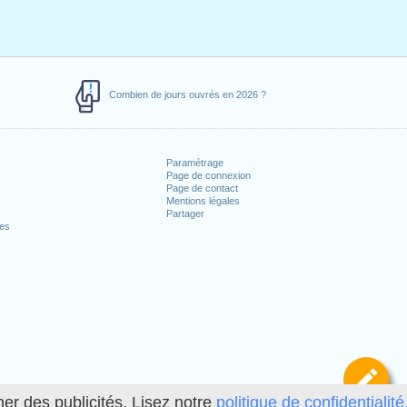
Combien de jours ouvrés en 2026 ?
Paramétrage
Page de connexion
Page de contact
Mentions légales
Partager
ces
Dé
her des publicités. Lisez notre
politique de confidentialité