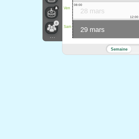
08:00
Ven
28 mars
12:00
0
Sam
29 mars
...
Semaine