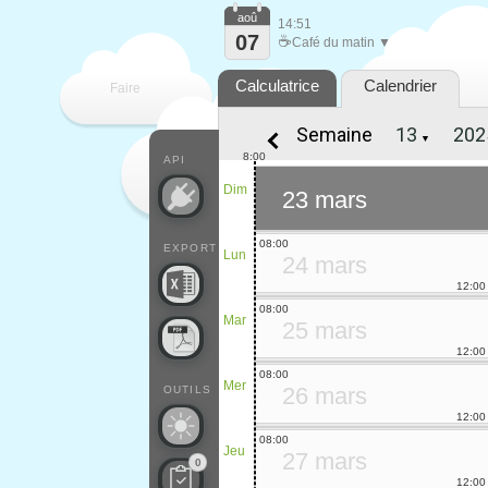
aoû
14:51
07
☕
Café du matin ▼
Calculatrice
Calendrier
Faire
Semaine
▼
que
8:00
API
Dim
23 mars
08:00
EXPORT
Lun
24 mars
12:00
08:00
Mar
25 mars
12:00
08:00
Mer
26 mars
OUTILS
12:00
08:00
Jeu
27 mars
0
12:00