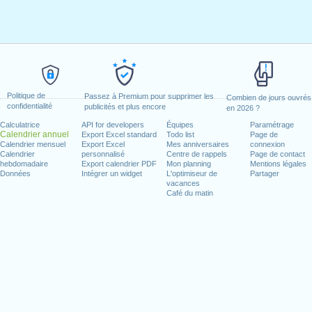
Politique de
Passez à Premium pour supprimer les
Combien de jours ouvrés
confidentialité
publicités et plus encore
en 2026 ?
Calculatrice
API for developers
Équipes
Paramétrage
Calendrier annuel
Export Excel standard
Todo list
Page de
Calendrier mensuel
Export Excel
Mes anniversaires
connexion
Calendrier
personnalisé
Centre de rappels
Page de contact
hebdomadaire
Export calendrier PDF
Mon planning
Mentions légales
Données
Intégrer un widget
L'optimiseur de
Partager
vacances
Café du matin