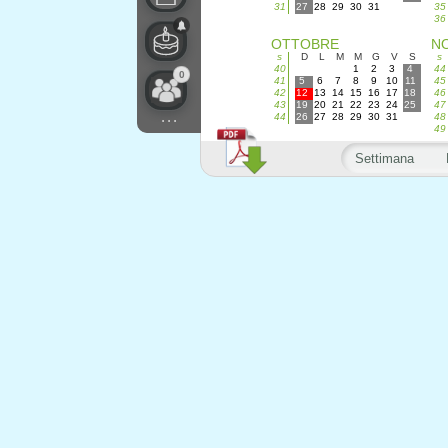
31
27
28
29
30
31
35
36
OTTOBRE
N
s
D
L
M
M
G
V
S
s
40
1
2
3
4
44
0
41
5
6
7
8
9
10
11
45
42
12
13
14
15
16
17
18
46
43
19
20
21
22
23
24
25
47
...
44
26
27
28
29
30
31
48
49
Settimana