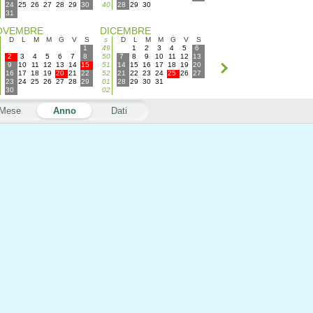
24
25
26
27
28
29
30
40
28
29
30
31
OVEMBRE
DICEMBRE
D
L
M
M
G
V
S
s
D
L
M
M
G
V
S
1
49
1
2
3
4
5
6
2
3
4
5
6
7
8
50
7
8
9
10
11
12
13
9
10
11
12
13
14
15
51
14
15
16
17
18
19
20
16
17
18
19
20
21
22
52
21
22
23
24
25
26
27
23
24
25
26
27
28
29
01
28
29
30
31
30
02
Mese
Anno
Dati