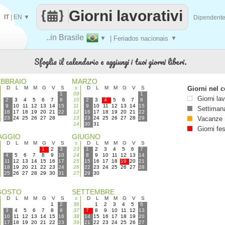
Giorni lavorativi
IT
|
EN
▼
Dipendent
..in Brasile
▼
| Feriados nacionais
▼
Sfoglia il calendario e aggiungi i tuoi giorni liberi.
EBBRAIO
MARZO
D
L
M
M
G
V
S
s
D
L
M
M
G
V
S
Giorni nel c
1
09
1
Giorni lav
2
3
4
5
6
7
8
10
2
3
4
5
6
7
8
9
10
11
12
13
14
15
11
9
10
11
12
13
14
15
Settimana
16
17
18
19
20
21
22
12
16
17
18
19
20
21
22
23
24
25
26
27
28
13
23
24
25
26
27
28
29
Vacanze
14
30
31
Giorni fes
AGGIO
GIUGNO
D
L
M
M
G
V
S
s
D
L
M
M
G
V
S
1
2
3
23
1
2
3
4
5
6
7
4
5
6
7
8
9
10
24
8
9
10
11
12
13
14
11
12
13
14
15
16
17
25
15
16
17
18
19
20
21
18
19
20
21
22
23
24
26
22
23
24
25
26
27
28
25
26
27
28
29
30
31
27
29
30
GOSTO
SETTEMBRE
D
L
M
M
G
V
S
s
D
L
M
M
G
V
S
1
2
36
1
2
3
4
5
6
3
4
5
6
7
8
9
37
7
8
9
10
11
12
13
10
11
12
13
14
15
16
38
14
15
16
17
18
19
20
17
18
19
20
21
22
23
39
21
22
23
24
25
26
27