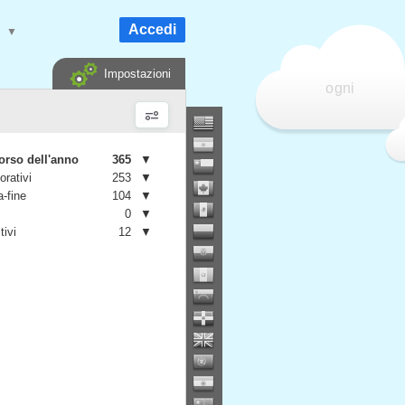
Accedi
e
▼
Impostazioni
ogni
orso dell'anno
365
▼
orativi
253
▼
-fine
104
▼
0
▼
tivi
12
▼