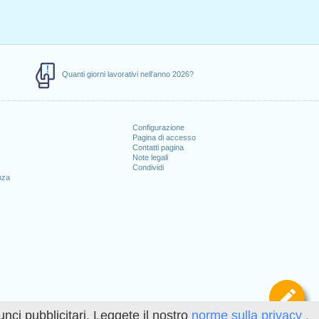
Quanti giorni lavorativi nell'anno 2026?
Configurazione
Pagina di accesso
Contatti pagina
Note legali
Condividi
nza
Def
unci pubblicitari. Leggete il nostro
norme sulla privacy .