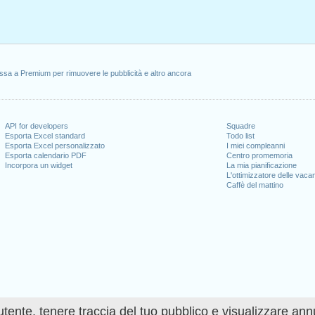
ssa a Premium per rimuovere le pubblicità e altro ancora
API for developers
Squadre
Esporta Excel standard
Todo list
Esporta Excel personalizzato
I miei compleanni
Esporta calendario PDF
Centro promemoria
Incorpora un widget
La mia pianificazione
L'ottimizzatore delle vaca
Caffè del mattino
utente, tenere traccia del tuo pubblico e visualizzare ann