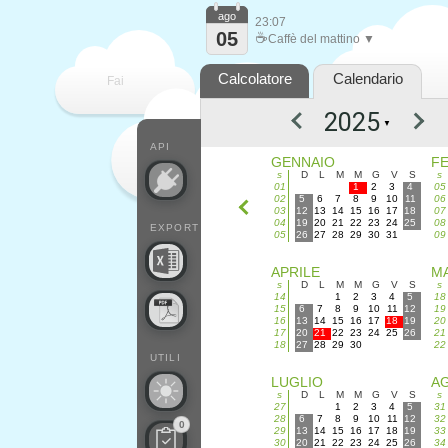
ago
23:07
05
☕
Caffè del mattino ▼
Calcolatore
Calendario
Fai
▼
contare
API
GENNAIO
F
s
D
L
M
M
G
V
S
s
01
1
2
3
4
05
02
5
6
7
8
9
10
11
06
03
12
13
14
15
16
17
18
07
04
19
20
21
22
23
24
25
08
EXPORT
05
26
27
28
29
30
31
09
APRILE
M
s
D
L
M
M
G
V
S
s
14
1
2
3
4
5
18
15
6
7
8
9
10
11
12
19
16
13
14
15
16
17
18
19
20
17
20
21
22
23
24
25
26
21
18
27
28
29
30
22
UTILI
LUGLIO
A
s
D
L
M
M
G
V
S
s
27
1
2
3
4
5
31
28
6
7
8
9
10
11
12
32
0
29
13
14
15
16
17
18
19
33
30
20
21
22
23
24
25
26
34