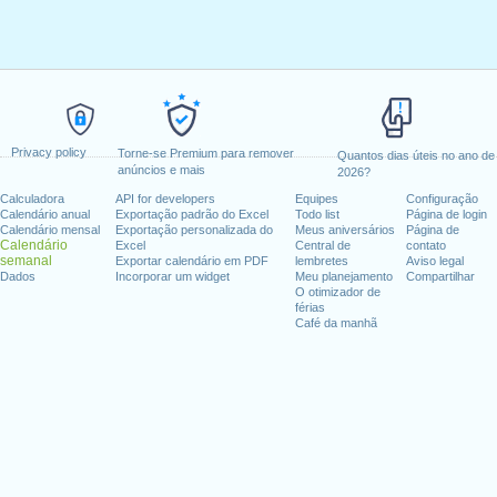
Privacy policy
Torne-se Premium para remover
Quantos dias úteis no ano de
anúncios e mais
2026?
Calculadora
API for developers
Equipes
Configuração
Calendário anual
Exportação padrão do Excel
Todo list
Página de login
Calendário mensal
Exportação personalizada do
Meus aniversários
Página de
Calendário
Excel
Central de
contato
semanal
Exportar calendário em PDF
lembretes
Aviso legal
Dados
Incorporar um widget
Meu planejamento
Compartilhar
O otimizador de
férias
Café da manhã