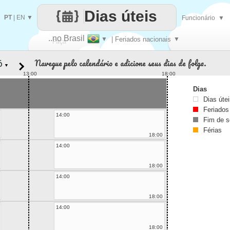
Dias úteis
PT
|
EN
▼
Funcionário
▼
..no Brasil
▼
| Feriados nacionais
▼
Faça
Navegue pelo calendário e adicione seus dias de folga.
▼
cada
13:00
18:00
Dias
Dias úte
Feriados
14:00
Fim de 
Férias
18:00
14:00
18:00
14:00
18:00
14:00
18:00