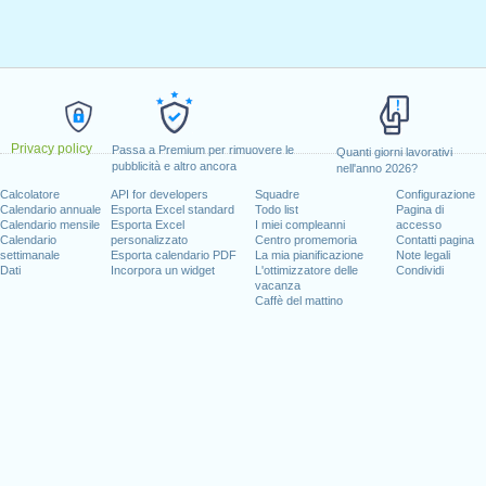
Privacy policy
Passa a Premium per rimuovere le
Quanti giorni lavorativi
pubblicità e altro ancora
nell'anno 2026?
Calcolatore
API for developers
Squadre
Configurazione
Calendario annuale
Esporta Excel standard
Todo list
Pagina di
Calendario mensile
Esporta Excel
I miei compleanni
accesso
Calendario
personalizzato
Centro promemoria
Contatti pagina
settimanale
Esporta calendario PDF
La mia pianificazione
Note legali
Dati
Incorpora un widget
L'ottimizzatore delle
Condividi
vacanza
Caffè del mattino