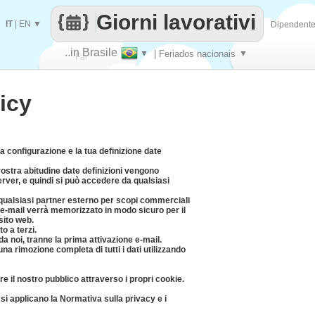
Giorni lavorativi
IT
|
EN
▼
Dipendent
..in Brasile
▼
| Feriados nacionais
▼
Fai
icy
contare
a configurazione e la tua definizione date
 vostra abitudine date definizioni vengono
rver, e quindi si può accedere da qualsiasi
 qualsiasi partner esterno per scopi commerciali
zo e-mail verrà memorizzato in modo sicuro per il
sito web.
o a terzi.
a noi, tranne la prima attivazione e-mail.
a rimozione completa di tutti i dati utilizzando
e il nostro pubblico attraverso i propri cookie.
i applicano la Normativa sulla privacy e i