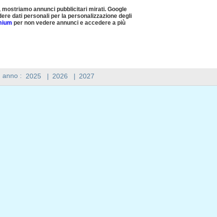
, mostriamo annunci pubblicitari mirati. Google
ere dati personali per la personalizzazione degli
emium
per non vedere annunci e accedere a più
n anno :
2025
|
2026
|
2027