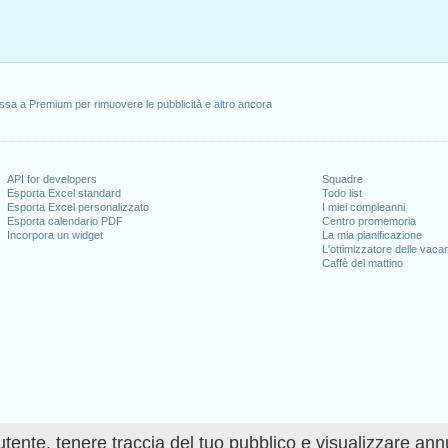
ssa a Premium per rimuovere le pubblicità e altro ancora
API for developers
Squadre
Esporta Excel standard
Todo list
Esporta Excel personalizzato
I miei compleanni
Esporta calendario PDF
Centro promemoria
Incorpora un widget
La mia pianificazione
L'ottimizzatore delle vaca
Caffè del mattino
utente, tenere traccia del tuo pubblico e visualizzare ann