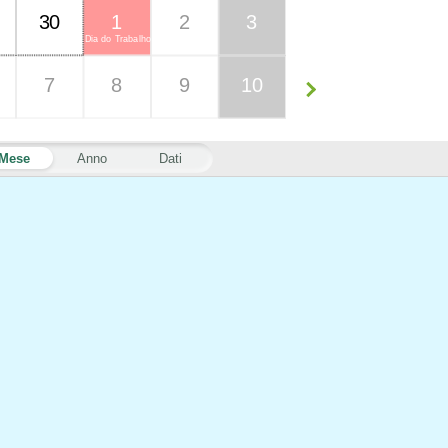
30
1
2
3
Dia do Trabalho
7
8
9
10
Mese
Anno
Dati