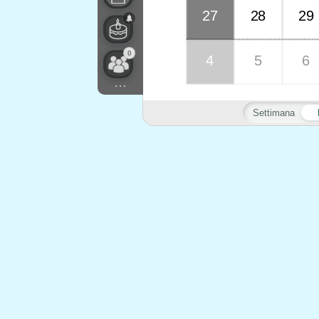
27
28
29
0
4
5
6
...
Settimana