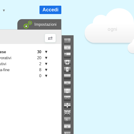
Accedi
e
▼
Impostazioni
ogni
mese
30
▼
vorativi
20
▼
stivi
2
▼
a-fine
8
▼
0
▼