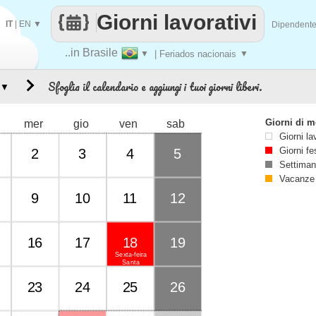
Giorni lavorativi
IT
|
EN
▼
Dipendent
..in Brasile
▼
| Feriados nacionais
▼
Sfoglia il calendario e aggiungi i tuoi giorni liberi.
▼
Giorni di 
mer
gio
ven
sab
Giorni la
Giorni fe
2
3
4
5
Settiman
Vacanze
9
10
11
12
16
17
18
19
Sexta-feira
Santa
23
24
25
26