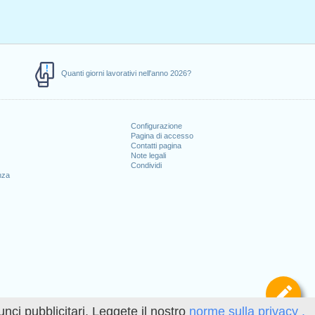
Quanti giorni lavorativi nell'anno 2026?
Configurazione
Pagina di accesso
Contatti pagina
Note legali
Condividi
nza
Def
unci pubblicitari. Leggete il nostro
norme sulla privacy .