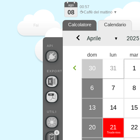
ago
00:57
08
☕
Caffè del mattino ▼
Calcolatore
Calendario
Fai
▼
contare
API
dom
lun
mar
30
31
1
EXPORT
6
7
8
13
14
15
UTILI
20
21
22
Tiradentes
0