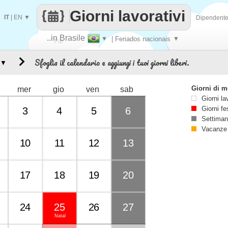
Giorni lavorativi
IT
|
EN
▼
Dipendent
..in Brasile
▼
| Feriados nacionais
▼
Fai
Sfoglia il calendario e aggiungi i tuoi giorni liberi.
▼
contare
Giorni di 
mer
gio
ven
sab
Giorni la
Giorni fe
3
4
5
6
Settiman
Vacanze
10
11
12
13
17
18
19
20
24
25
26
27
Natal