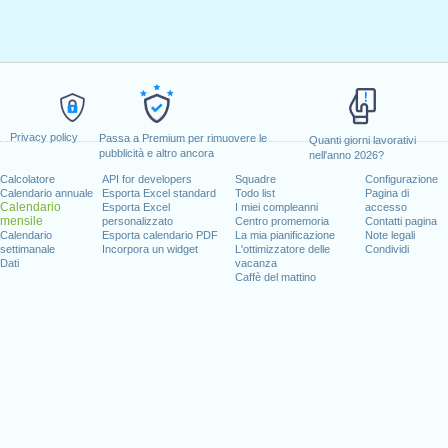
Privacy policy
Passa a Premium per rimuovere le
Quanti giorni lavorativi
pubblicità e altro ancora
nell'anno 2026?
Calcolatore
API for developers
Squadre
Configurazione
Calendario annuale
Esporta Excel standard
Todo list
Pagina di
Calendario
Esporta Excel
I miei compleanni
accesso
mensile
personalizzato
Centro promemoria
Contatti pagina
Calendario
Esporta calendario PDF
La mia pianificazione
Note legali
settimanale
Incorpora un widget
L'ottimizzatore delle
Condividi
Dati
vacanza
Caffè del mattino