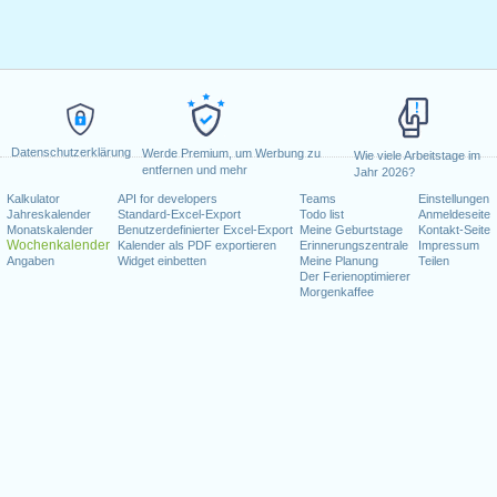
Datenschutzerklärung
Werde Premium, um Werbung zu
Wie viele Arbeitstage im
entfernen und mehr
Jahr 2026?
Kalkulator
API for developers
Teams
Einstellungen
Jahreskalender
Standard-Excel-Export
Todo list
Anmeldeseite
Monatskalender
Benutzerdefinierter Excel-Export
Meine Geburtstage
Kontakt-Seite
Wochenkalender
Kalender als PDF exportieren
Erinnerungszentrale
Impressum
Angaben
Widget einbetten
Meine Planung
Teilen
Der Ferienoptimierer
Morgenkaffee