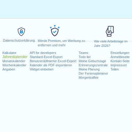
Datenschutzerklärung
Werde Premium, um Werbung zu
Wie viele Arbeitstage im
entfernen und mehr
Jahr 2026?
Kalkulator
API for developers
Teams
Einstellungen
Jahreskalender
Standard-Excel-Export
Todo list
Anmeldeseite
Monatskalender
Benutzerdefinierter Excel-Export
Meine Geburtstage
Kontakt-Seite
Wochenkalender
Kalender als PDF exportieren
Erinnerungszentrale
Impressum
Angaben
Widget einbetten
Meine Planung
Teilen
Der Ferienoptimierer
Morgenkaffee