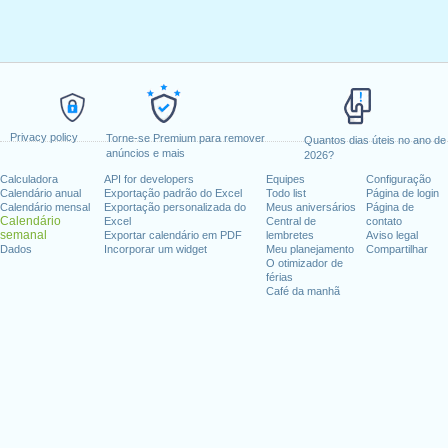
Privacy policy
Torne-se Premium para remover
Quantos dias úteis no ano de
anúncios e mais
2026?
Calculadora
API for developers
Equipes
Configuração
Calendário anual
Exportação padrão do Excel
Todo list
Página de login
Calendário mensal
Exportação personalizada do
Meus aniversários
Página de
Calendário
Excel
Central de
contato
semanal
Exportar calendário em PDF
lembretes
Aviso legal
Dados
Incorporar um widget
Meu planejamento
Compartilhar
O otimizador de
férias
Café da manhã