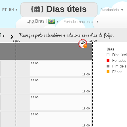
Dias úteis
PT
|
EN
▼
Funcionário
▼
..no Brasil
▼
| Feriados nacionais
▼
Faça
Navegue pelo calendário e adicione seus dias de folga.
▼
cada
13:00
18:00
Dias
Dias úte
Feriados
14:00
Fim de 
Férias
18:00
14:00
18:00
14:00
18:00
14:00
18:00