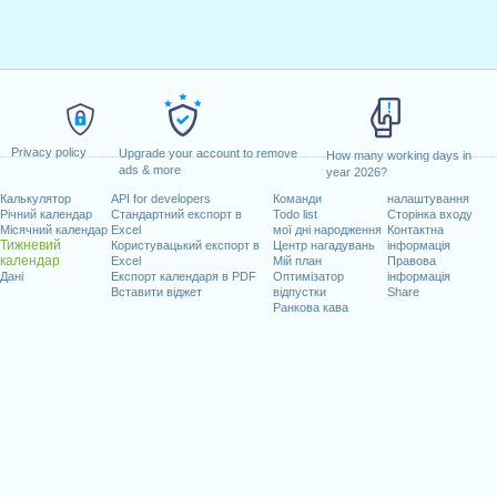
Privacy policy
Upgrade your account to remove
How many working days in
ads & more
year 2026?
Калькулятор
API for developers
Команди
налаштування
Річний календар
Стандартний експорт в
Todo list
Сторінка входу
Місячний календар
Excel
мої дні народження
Контактна
Тижневий
Користувацький експорт в
Центр нагадувань
інформація
календар
Excel
Мій план
Правова
Дані
Експорт календаря в PDF
Оптимізатор
інформація
Вставити віджет
відпустки
Share
Ранкова кава