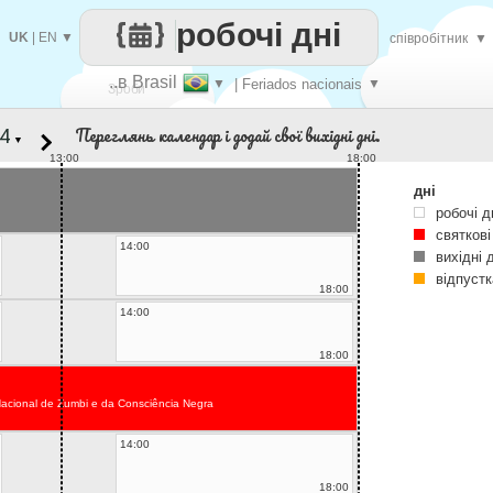
робочі дні
UK
|
EN
▼
співробітник
▼
..в Brasil
▼
| Feriados nacionais
▼
Зроби
Переглянь календар і додай свої вихідні дні.
▼
кожен
13:00
18:00
дні
робочі д
святкові
14:00
вихідні 
відпустк
18:00
14:00
18:00
Nacional de Zumbi e da Consciência Negra
14:00
18:00