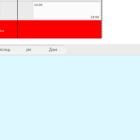
14:00
18:00
dos
місяць
рік
Дані