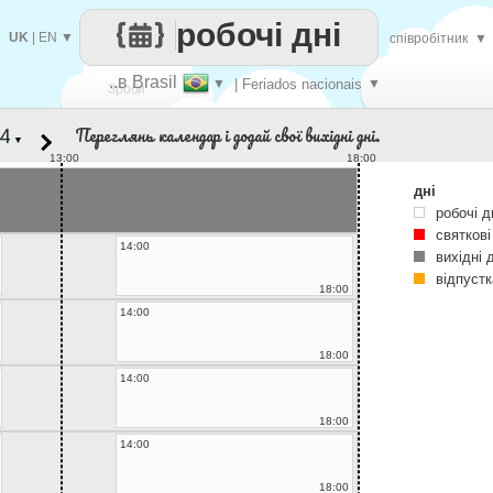
робочі дні
UK
|
EN
▼
співробітник
▼
..в Brasil
▼
| Feriados nacionais
▼
Зроби
Переглянь календар і додай свої вихідні дні.
▼
кожен
13:00
18:00
дні
робочі д
святкові
14:00
вихідні 
відпустк
18:00
14:00
18:00
14:00
18:00
14:00
18:00