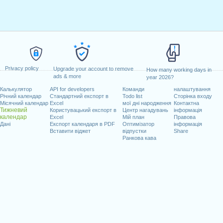
Privacy policy
Upgrade your account to remove
How many working days in
ads & more
year 2026?
Калькулятор
API for developers
Команди
налаштування
Річний календар
Стандартний експорт в
Todo list
Сторінка входу
Місячний календар
Excel
мої дні народження
Контактна
Тижневий
Користувацький експорт в
Центр нагадувань
інформація
календар
Excel
Мій план
Правова
Дані
Експорт календаря в PDF
Оптимізатор
інформація
Вставити віджет
відпустки
Share
Ранкова кава