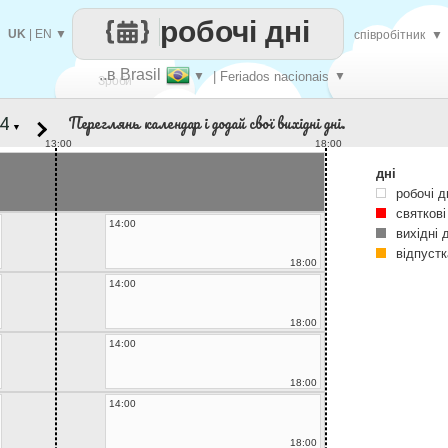
робочі дні
UK
|
EN
▼
співробітник
▼
..в Brasil
▼
| Feriados nacionais
▼
Зроби
Переглянь календар і додай свої вихідні дні.
▼
кожен
13:00
18:00
дні
робочі д
святкові
14:00
вихідні 
відпустк
18:00
14:00
18:00
14:00
18:00
14:00
18:00