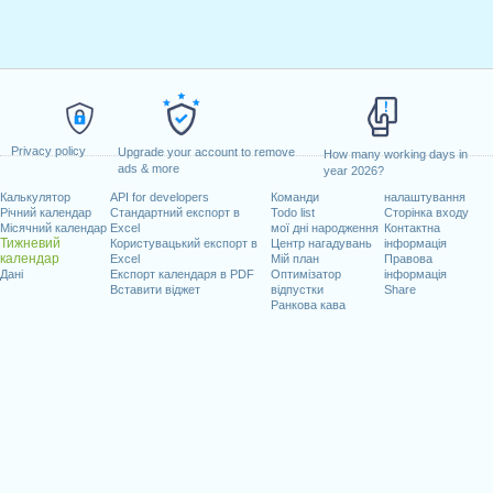
Privacy policy
Upgrade your account to remove
How many working days in
ads & more
year 2026?
Калькулятор
API for developers
Команди
налаштування
Річний календар
Стандартний експорт в
Todo list
Сторінка входу
Місячний календар
Excel
мої дні народження
Контактна
Тижневий
Користувацький експорт в
Центр нагадувань
інформація
календар
Excel
Мій план
Правова
Дані
Експорт календаря в PDF
Оптимізатор
інформація
Вставити віджет
відпустки
Share
Ранкова кава