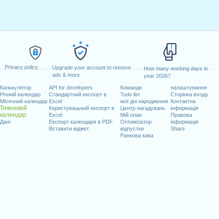
Privacy policy
Upgrade your account to remove
How many working days in
ads & more
year 2026?
Калькулятор
API for developers
Команди
налаштування
Річний календар
Стандартний експорт в
Todo list
Сторінка входу
Місячний календар
Excel
мої дні народження
Контактна
Тижневий
Користувацький експорт в
Центр нагадувань
інформація
календар
Excel
Мій план
Правова
Дані
Експорт календаря в PDF
Оптимізатор
інформація
Вставити віджет
відпустки
Share
Ранкова кава