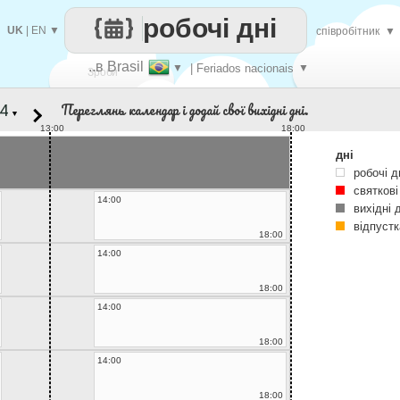
робочі дні
UK
|
EN
▼
співробітник
▼
..в Brasil
▼
| Feriados nacionais
▼
Зроби
Переглянь календар і додай свої вихідні дні.
▼
кожен
13:00
18:00
дні
робочі д
святкові
14:00
вихідні 
відпустк
18:00
14:00
18:00
14:00
18:00
14:00
18:00