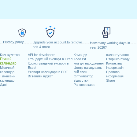
Privacy policy
Upgrade your account to remove
How many working days in
ads & more
year 2026?
Калькулятор
API for developers
Команди
налаштування
Річний
Стандартний експорт в Excel
Todo list
Сторінка входу
календар
Користувацький експорт в
мої дні народження
Контактна
Місячний
Excel
Центр нагадувань
інформація
календар
Експорт календаря в PDF
Мій план
Правова
Тижневий
Вставити віджет
Оптимізатор
інформація
календар
відпустки
Share
Дані
Ранкова кава