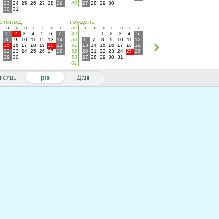
23
24
25
26
27
28
29
40
27
28
29
30
30
31
стопад
грудень
н
п
в
с
ч
п
с
не
н
п
в
с
ч
п
с
1
2
3
4
5
6
7
49
1
2
3
4
5
8
9
10
11
12
13
14
50
6
7
8
9
10
11
12
15
16
17
18
19
20
21
51
13
14
15
16
17
18
19
22
23
24
25
26
27
28
52
20
21
22
23
24
25
26
29
30
53
27
28
29
30
31
01
місяць
рік
Дані