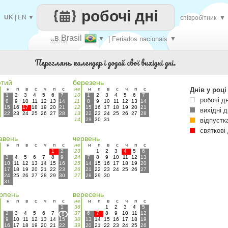
робочі дні
UK
|
EN
▼
співробітник
▼
..в Brasil
▼
| Feriados nacionais
▼
Зроби
Переглянь календар і додай свої вихідні дні.
кожен
тий
березень
н
п
в
с
ч
п
с
не
н
п
в
с
ч
п
с
Днів у році
1
2
3
4
5
6
7
10
1
2
3
4
5
6
7
робочі дн
8
9
10
11
12
13
14
11
8
9
10
11
12
13
14
15
16
17
18
19
20
21
12
15
16
17
18
19
20
21
вихідні д
22
23
24
25
26
27
28
13
22
23
24
25
26
27
28
14
29
30
31
відпустк
святкові 
авень
червень
н
п
в
с
ч
п
с
не
н
п
в
с
ч
п
с
1
2
23
1
2
3
4
5
6
3
4
5
6
7
8
9
24
7
8
9
10
11
12
13
10
11
12
13
14
15
16
25
14
15
16
17
18
19
20
17
18
19
20
21
22
23
26
21
22
23
24
25
26
27
24
25
26
27
28
29
30
27
28
29
30
31
рпень
вересень
н
п
в
с
ч
п
с
не
н
п
в
с
ч
п
с
1
36
1
2
3
4
5
2
3
4
5
6
7
37
6
7
8
9
10
11
12
8
9
10
11
12
13
14
15
38
13
14
15
16
17
18
19
16
17
18
19
20
21
22
39
20
21
22
23
24
25
26