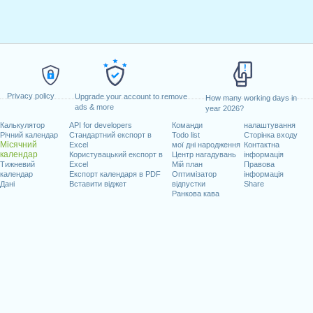
Privacy policy
Upgrade your account to remove
How many working days in
ads & more
year 2026?
Калькулятор
API for developers
Команди
налаштування
Річний календар
Стандартний експорт в
Todo list
Сторінка входу
Місячний
Excel
мої дні народження
Контактна
календар
Користувацький експорт в
Центр нагадувань
інформація
Тижневий
Excel
Мій план
Правова
календар
Експорт календаря в PDF
Оптимізатор
інформація
Дані
Вставити віджет
відпустки
Share
Ранкова кава