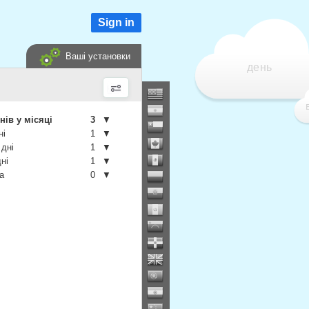
Sign in
Ваші установки
день
нів у місяці
3
▼
ні
1
▼
 дні
1
▼
дні
1
▼
а
0
▼