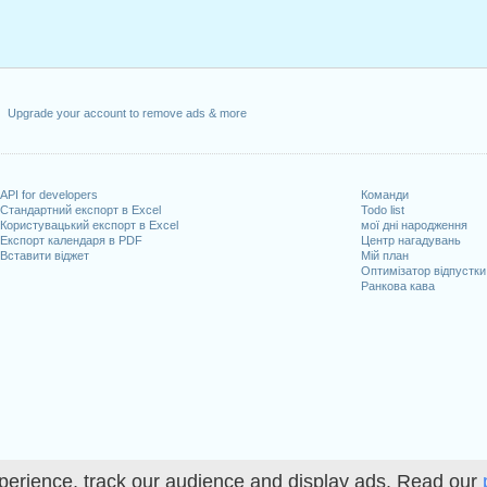
Upgrade your account to remove ads & more
API for developers
Команди
Стандартний експорт в Excel
Todo list
Користувацький експорт в Excel
мої дні народження
Експорт календаря в PDF
Центр нагадувань
Вставити віджет
Мій план
Оптимізатор відпустки
Ранкова кава
perience, track our audience and display ads. Read our