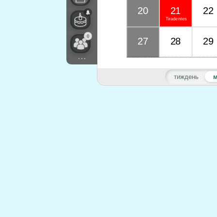
20
21
22
Tiradentes
0
27
28
29
...
тиждень
м