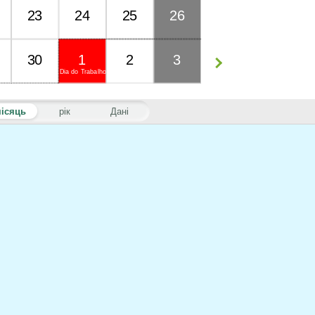
23
24
25
26
30
1
2
3
Dia do Trabalho
ісяць
рік
Дані