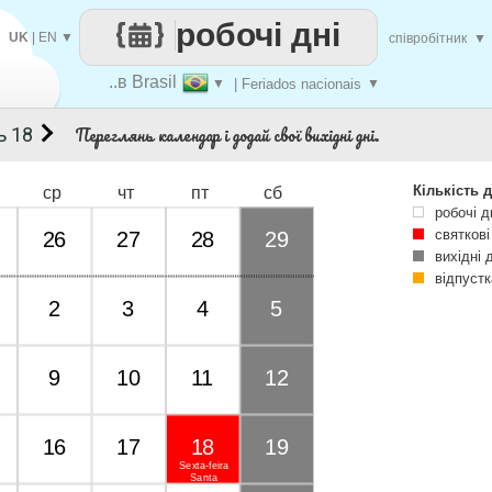
робочі дні
UK
|
EN
▼
співробітник
▼
..в Brasil
▼
| Feriados nacionais
▼
Переглянь календар і додай свої вихідні дні.
ь 18
Кількість д
ср
чт
пт
сб
робочі д
святкові
26
27
28
29
вихідні 
відпустк
2
3
4
5
9
10
11
12
16
17
18
19
Sexta-feira
Santa