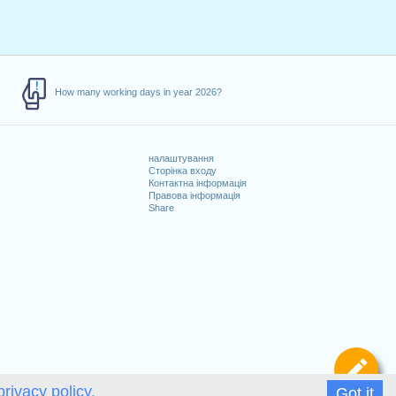
How many working days in year 2026?
налаштування
Сторінка входу
Контактна інформація
Правова інформація
Share
Ви
privacy policy.
Got it