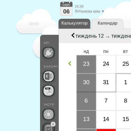
серп.
16:36
06
☕
Ранкова кава ▼
Калькулятор
Календар
Зроби
тиждень 12 → тижден
кожен
API
нд
пн
вт
23
24
25
EXPORT
30
31
1
6
7
8
ІНСТР.
13
14
15
0