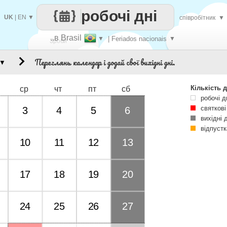
робочі дні
UK
|
EN
▼
співробітник
▼
..в Brasil
▼
| Feriados nacionais
▼
Зроби
Переглянь календар і додай свої вихідні дні.
▼
кожен
Кількість д
ср
чт
пт
сб
робочі д
святкові
3
4
5
6
вихідні 
відпустк
10
11
12
13
17
18
19
20
24
25
26
27