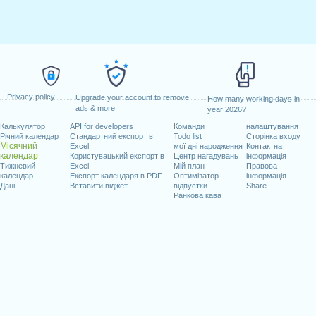
Privacy policy
Upgrade your account to remove
How many working days in
ads & more
year 2026?
Калькулятор
API for developers
Команди
налаштування
Річний календар
Стандартний експорт в
Todo list
Сторінка входу
Місячний
Excel
мої дні народження
Контактна
календар
Користувацький експорт в
Центр нагадувань
інформація
Тижневий
Excel
Мій план
Правова
календар
Експорт календаря в PDF
Оптимізатор
інформація
Дані
Вставити віджет
відпустки
Share
Ранкова кава