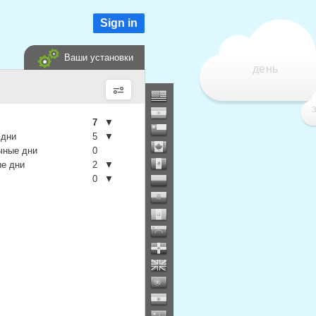
Sign in
Ваши установки
день
7
▼
 дни
5
▼
чные дни
0
е дни
2
▼
0
▼