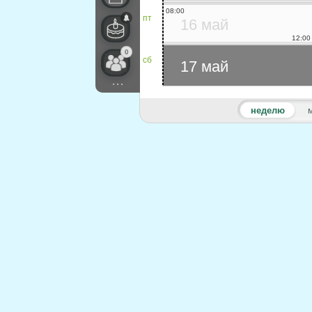
08:00
пт
16 май
12:00
0
сб
17 май
...
неделю