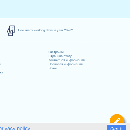
How many working days in year 2026?
настройки
Страница входа
Контактная информация
й
Правовая информация
Share
ка
Оп
privacy policy.
Got it