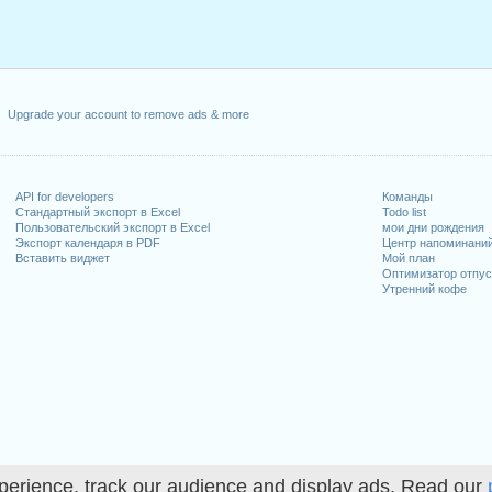
Upgrade your account to remove ads & more
API for developers
Команды
Стандартный экспорт в Excel
Todo list
Пользовательский экспорт в Excel
мои дни рождения
Экспорт календаря в PDF
Центр напоминани
Вставить виджет
Мой план
Оптимизатор отпус
Утренний кофе
perience, track our audience and display ads. Read our