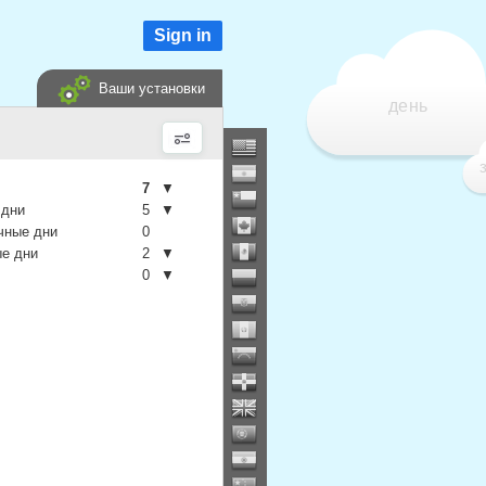
Sign in
Ваши установки
день
7
▼
 дни
5
▼
чные дни
0
е дни
2
▼
0
▼