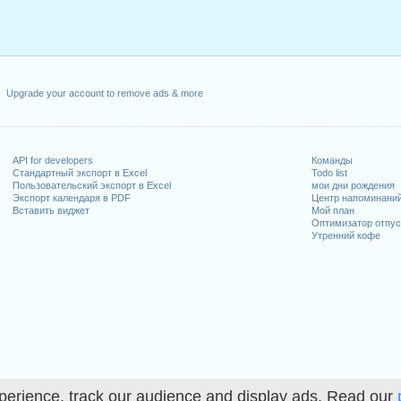
Upgrade your account to remove ads & more
API for developers
Команды
Стандартный экспорт в Excel
Todo list
Пользовательский экспорт в Excel
мои дни рождения
Экспорт календаря в PDF
Центр напоминани
Вставить виджет
Мой план
Оптимизатор отпус
Утренний кофе
perience, track our audience and display ads. Read our