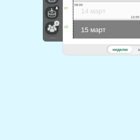
08:00
пт
14 март
12:00
0
сб
15 март
...
неделю