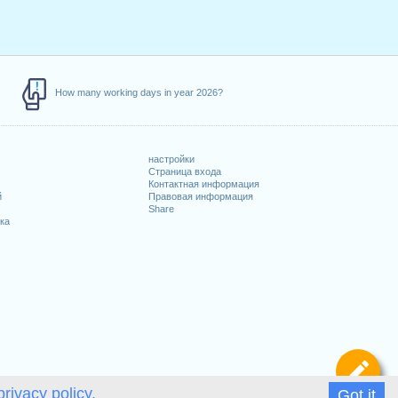
How many working days in year 2026?
настройки
Страница входа
Контактная информация
й
Правовая информация
Share
ка
Оп
privacy policy.
Got it