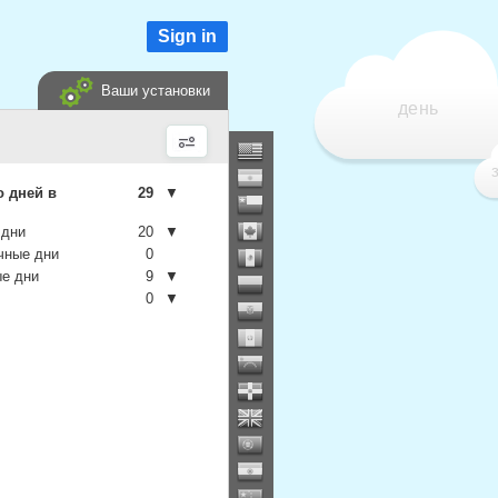
Sign in
Ваши установки
день
о дней в
29
▼
 дни
20
▼
чные дни
0
е дни
9
▼
0
▼