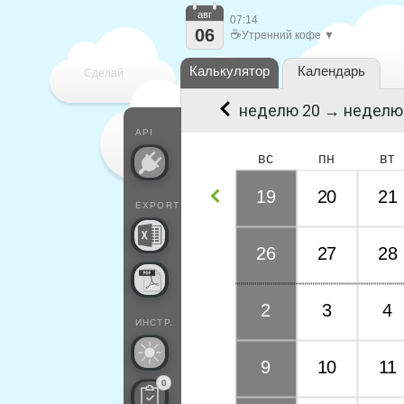
авг
07:14
06
☕
Утренний кофе ▼
Калькулятор
Календарь
Сделай
неделю 20 → неделю
каждый
API
вс
пн
вт
19
20
21
EXPORT
26
27
28
2
3
4
ИНСТР.
9
10
11
0