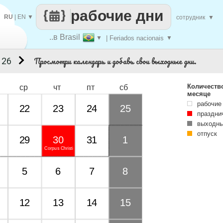
рабочие дни
RU
|
EN
▼
сотрудник
▼
..в Brasil
▼
| Feriados nacionais
▼
Просмотри календарь и добавь свои выходные дни.
 26
Количеств
ср
чт
пт
сб
месяце
рабочие
22
23
24
25
праздни
выходны
отпуск
29
30
31
1
Corpus Christi
5
6
7
8
12
13
14
15