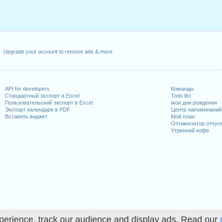
Upgrade your account to remove ads & more
API for developers
Команды
Стандартный экспорт в Excel
Todo list
Пользовательский экспорт в Excel
мои дни рождения
Экспорт календаря в PDF
Центр напоминаний
Вставить виджет
Мой план
Оптимизатор отпус
Утренний кофе
perience, track our audience and display ads. Read our