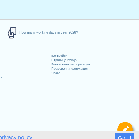
How many working days in year 2026?
настройки
Страница входа
Контактная информация
Правовая информация
Share
ка
Оп
privacy policy.
Got it