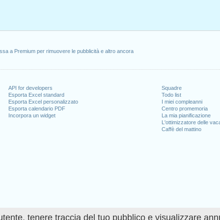
ssa a Premium per rimuovere le pubblicità e altro ancora
API for developers
Squadre
Esporta Excel standard
Todo list
Esporta Excel personalizzato
I miei compleanni
Esporta calendario PDF
Centro promemoria
Incorpora un widget
La mia pianificazione
L'ottimizzatore delle va
Caffè del mattino
utente, tenere traccia del tuo pubblico e visualizzare ann