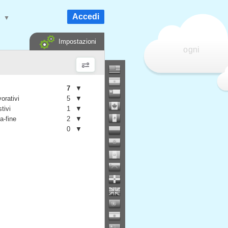
Accedi
e
▼
Impostazioni
ogni
7
▼
vorativi
5
▼
stivi
1
▼
a-fine
2
▼
0
▼