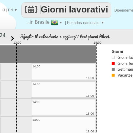
Giorni lavorativi
IT
|
EN
▼
Dipendent
..in Brasile
▼
| Feriados nacionais
▼
Sfoglia il calendario e aggiungi i tuoi giorni liberi.
13:00
18:00
Giorni
Giorni la
Giorni fe
14:00
Settiman
Vacanze
18:00
14:00
18:00
14:00
18:00
14:00
18:00