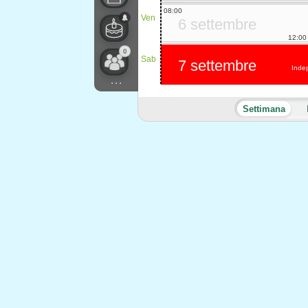
08:00
Ven
6 settembre
12:00
0
Sab
7 settembre
Inde
...
Settimana