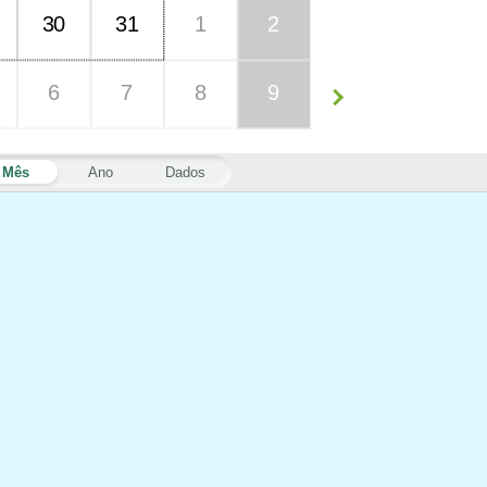
30
31
1
2
6
7
8
9
Mês
Ano
Dados