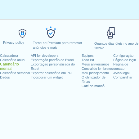
Privacy policy
Torne-se Premium para remover
Quantos dias úteis no ano de
anúncios e mais
2026?
Calculadora
API for developers
Equipes
Configuração
Calendário anual
Exportação padrão do Excel
Todo list
Página de login
Calendário
Exportação personalizada do
Meus aniversários
Página de
mensal
Excel
Central de lembretes
contato
Calendário semanal
Exportar calendário em PDF
Meu planejamento
Aviso legal
Dados
Incorporar um widget
O otimizador de
Compartilhar
férias
Café da manhã