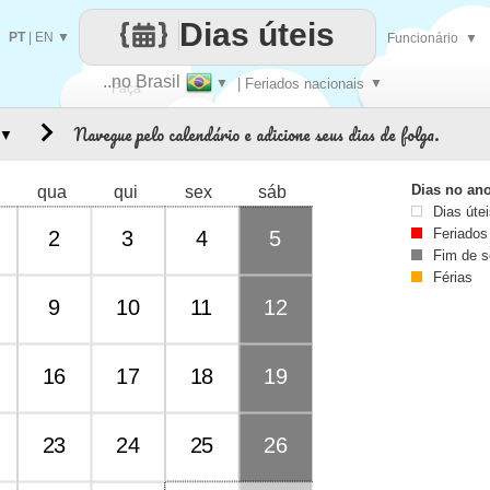
Dias úteis
PT
|
EN
▼
Funcionário
▼
..no Brasil
▼
| Feriados nacionais
▼
Faça
Navegue pelo calendário e adicione seus dias de folga.
▼
cada
Dias no an
qua
qui
sex
sáb
Dias úte
Feriados
2
3
4
5
Fim de 
Férias
9
10
11
12
16
17
18
19
23
24
25
26