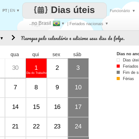
Dias úteis
PT
|
EN
▼
Funcionário
▼
..no Brasil
▼
| Feriados nacionais
▼
Faça
Navegue pelo calendário e adicione seus dias de folga.
▼
cada
Dias no an
qua
qui
sex
sáb
Dias úte
Feriados
30
1
2
3
Fim de 
Dia do Trabalho
Férias
7
8
9
10
14
15
16
17
21
22
23
24