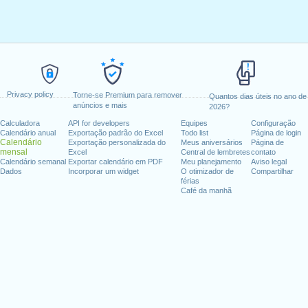
Privacy policy
Torne-se Premium para remover
Quantos dias úteis no ano de
anúncios e mais
2026?
Calculadora
API for developers
Equipes
Configuração
Calendário anual
Exportação padrão do Excel
Todo list
Página de login
Calendário
Exportação personalizada do
Meus aniversários
Página de
mensal
Excel
Central de lembretes
contato
Calendário semanal
Exportar calendário em PDF
Meu planejamento
Aviso legal
Dados
Incorporar um widget
O otimizador de
Compartilhar
férias
Café da manhã